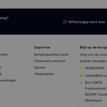
raag?
Whatsapp met ons
Expertise
Blijf op de hoog
chten
Betalingsachterstand
Volg ons op socia
s
Financieel overzicht
laatste nieuwtjes
t
Sparen
0628639296
j
Stappenplan
l.meier@ittica.
werkingen
Box G9676
Paxtonstraat 
8013RP Zwoll
Nederland