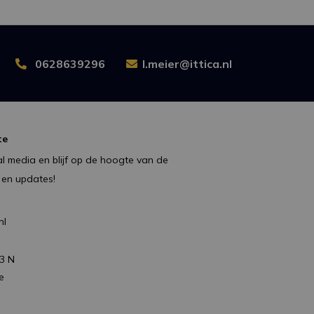
0628639296
l.meier@ittica.nl
te
l media en blijf op de hoogte van de
 en updates!
nl
3 N
e