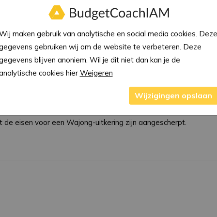
and
Wij maken gebruik van analytische en social media cookies. Dez
jaar met 18.000 toegenomen. Een van de oorzaken is dat grote g
gegevens gebruiken wij om de website te verbeteren. Deze
uitkering.
gegevens blijven anoniem. Wil je dit niet dan kan je de
analytische cookies hier
Weigeren
eeft. Al sinds 2009 stijgt het aantal mensen dat een beroep doet o
weer af, maar door de toestroom van vluchtelingen is hierin een
Wijzigingen opslaan
de bijstand. Ouderen omdat hun WW afloopt zonder dat ze werk
 de eisen voor een Wajong-uitkering zijn aangescherpt.