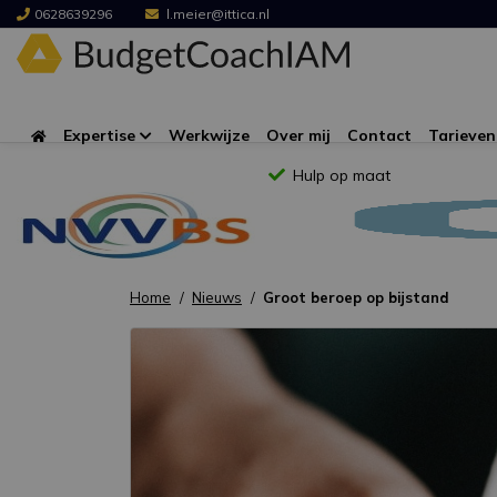
0628639296
l.meier@ittica.nl
Expertise
Werkwijze
Over mij
Contact
Tarieven
Hulp op maat
Home
Nieuws
Groot beroep op bijstand