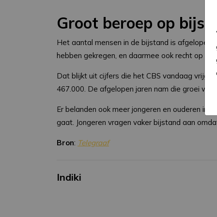
Groot beroep op bijst
Het aantal mensen in de bijstand is afgelopen 
hebben gekregen, en daarmee ook recht op een 
Dat blijkt uit cijfers die het CBS vandaag vrijg
467.000. De afgelopen jaren nam die groei wel 
Er belanden ook meer jongeren en ouderen in 
gaat. Jongeren vragen vaker bijstand aan omdat
Bron
:
Telegraaf
Indiki