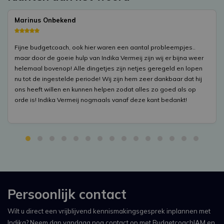
Marinus Onbekend
Fijne budgetcoach, ook hier waren een aantal probleempjes..
maar door de goeie hulp van Indika Vermeij zijn wij er bijna weer
helemaal bovenop! Alle dingetjes zijn netjes geregeld en lopen
nu tot de ingestelde periode! Wij zijn hem zeer dankbaar dat hij
ons heeft willen en kunnen helpen zodat alles zo goed als op
orde is! Indika Vermeij nogmaals vanaf deze kant bedankt!
Persoonlijk contact
Wilt u direct een vrijblijvend kennismakingsgesprek inplannen met
Indika? Neem dan vandaag nog contact op met BudgetcoachIAM en