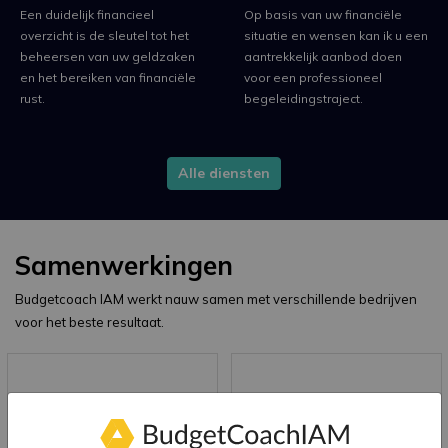
Een duidelijk financieel
Op basis van uw financiële
overzicht is de sleutel tot het
situatie en wensen kan ik u een
beheersen van uw geldzaken
aantrekkelijk aanbod doen
en het bereiken van financiële
voor een professioneel
rust.
begeleidingstraject.
Alle diensten
Samenwerkingen
Budgetcoach IAM werkt nauw samen met verschillende bedrijven
voor het beste resultaat.